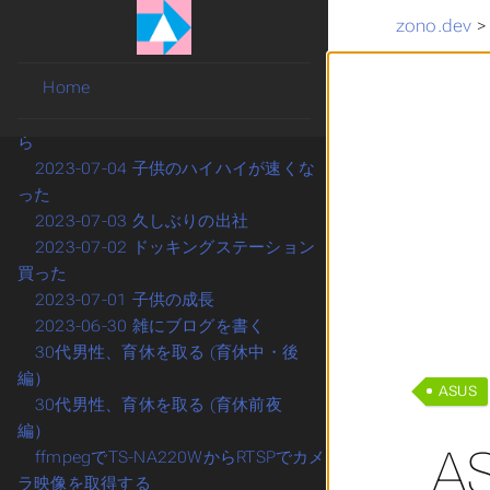
ト(生後7か月まで)
zono.dev
2023-07-10 脱Googleを考えてみる
ROG ALLY、良いとこ悪いとこ
Home
2023-07-07 Googleの印象が悪い
2023-07-06 ユーチューバーになるな
ら
2023-07-04 子供のハイハイが速くな
った
2023-07-03 久しぶりの出社
2023-07-02 ドッキングステーション
買った
2023-07-01 子供の成長
2023-06-30 雑にブログを書く
30代男性、育休を取る (育休中・後
編）
ASUS
30代男性、育休を取る (育休前夜
編）
A
ffmpegでTS-NA220WからRTSPでカメ
ラ映像を取得する