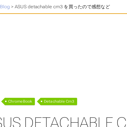
>
Blog
>
ASUS detachable cm3 を買ったので感想など
ChromeBook
Detachable Cm3
SUS DETACHABL