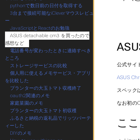
pythonで数日前の日付を取得する
3台まで接続可能なiCleverマウスレビュ
ー
JavaScriptとReactのお勉強
ASUS detachable cm3 を買ったので
ASU
感想など
電話番号が変わったときに連絡すべき
ところ
公式サイ
ストレージサービスの比較
個人用に使えるメモサービス・アプリ
ASUS Ch
を比較した
プランターの大玉トマト収穫終了
スペック
oauth2関連のメモ
なお初のC
家庭菜園のメモ
プランターの大玉トマト初収穫
ふるさと納税の返礼品でリッツパーテ
ここ
ィーした
DIYのメモ