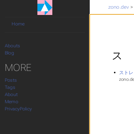
zono.dev
Home
Abouts
ス
Blog
MORE
ストレ
zono.de
Posts
Tags
About
Memo
PrivacyPolicy