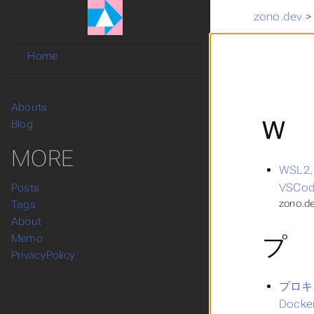
zono.dev
Home
Abouts
W
Blog
MORE
WSL2,
VSC
Posts
zono.de
Tags
About
プ
Memo
PrivacyPolicy
プロキ
Dock