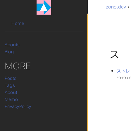
zono.dev
Home
Abouts
ス
Blog
MORE
ストレ
zono.de
Posts
Tags
About
Memo
PrivacyPolicy